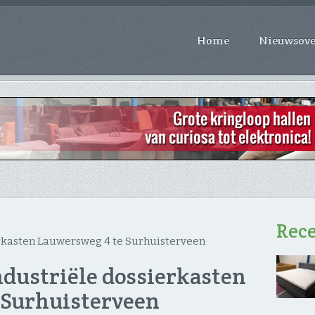
Home
Nieuwsove
Rece
erkasten Lauwersweg 4 te Surhuisterveen
dustriële dossierkasten
 Surhuisterveen