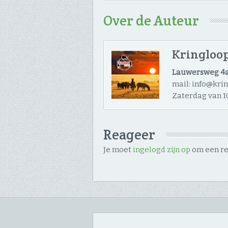
Over de Auteur
Kringloop
Lauwersweg 4a
mail: info@kri
Zaterdag van 10
Reageer
Je moet
ingelogd zijn op
om een rea