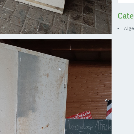
Cat
Alg