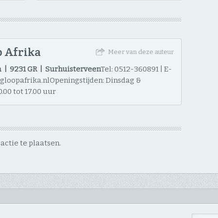
 Afrika
Meer van deze auteur
 | 9231 GR | Surhuisterveen
Tel: 0512-360891 | E-
ngloopafrika.nlOpeningstijden: Dinsdag &
.00 tot 17.00 uur
ctie te plaatsen.