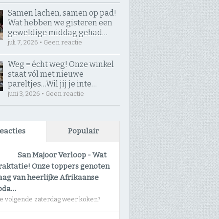
Samen lachen, samen op pad! ​
Wat hebben we gisteren een
geweldige middag gehad…
juli 7, 2026 • Geen reactie
Weg = écht weg! Onze winkel
staat vól met nieuwe
pareltjes… ​Wil jij je inte…
juni 3, 2026 • Geen reactie
eacties
Populair
San Majoor Verloop
-
Wat
raktatie! Onze toppers genoten
ag van heerlijke Afrikaanse
oda…
e volgende zaterdag weer koken?