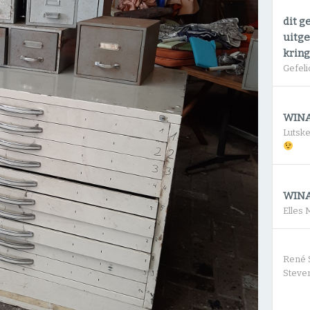
dit g
uitge
krin
Gefeli
WINA
Lutsk
WINA
Elles
René 
Steven