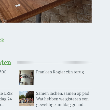
ok
hten
7.00
Frank en Rogier zijn terug
de DRIE
Samen lachen, samen op pad! ​
dag 24
Wat hebben we gisteren een
p…
geweldige middag gehad…