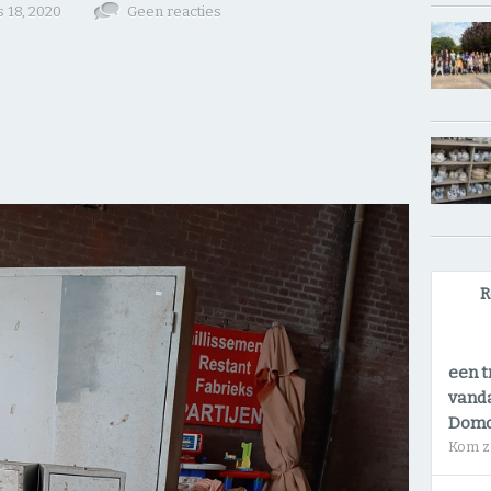
 18, 2020
Geen reacties
R
een t
vanda
Dom
Kom z