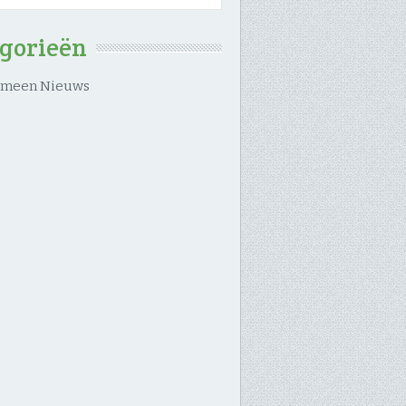
egorieën
emeen Nieuws