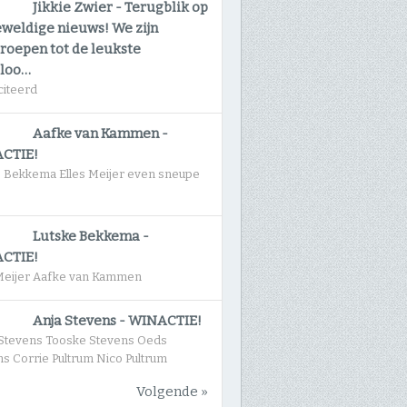
Jikkie Zwier
-
Terugblik op
eweldige nieuws! We zijn
roepen tot de leukste
gloo…
citeerd
Aafke van Kammen
-
CTIE!
e Bekkema Elles Meijer even sneupe
Lutske Bekkema
-
CTIE!
 Meijer Aafke van Kammen
Anja Stevens
-
WINACTIE!
Stevens Tooske Stevens Oeds
s Corrie Pultrum Nico Pultrum
Volgende »