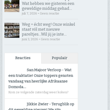
Wat hebben we gisteren een
geweldige middag gehad…
juli 7, 2026 • Geen reactie
Weg = écht weg! Onze winkel
staat vól met nieuwe
pareltjes… ​Wil jij je inte…
juni 3, 2026 • Geen reactie
Reacties
Populair
San Majoor Verloop
-
Wat
een traktatie! Onze toppers genoten
vandaag van heerlijke Afrikaanse
Domoda…
Kom ze volgende zaterdag weer koken?
Jikkie Zwier
-
Terugblik op
dit geweldige nieuws! We zijn