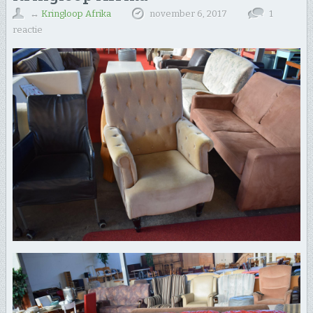
↔
Kringloop Afrika
november 6, 2017
1
reactie