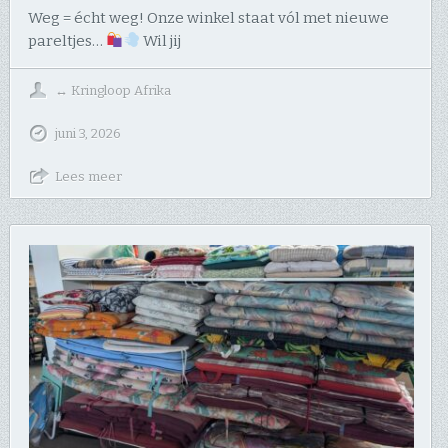
Weg = écht weg! Onze winkel staat vól met nieuwe
pareltjes…
​Wil jij
↔
Kringloop Afrika
juni 3, 2026
Lees meer