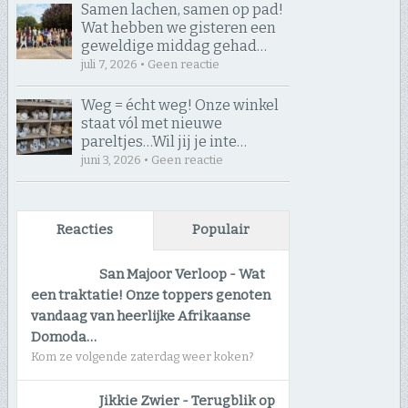
Samen lachen, samen op pad! ​
Wat hebben we gisteren een
geweldige middag gehad…
juli 7, 2026 • Geen reactie
Weg = écht weg! Onze winkel
staat vól met nieuwe
pareltjes… ​Wil jij je inte…
juni 3, 2026 • Geen reactie
Reacties
Populair
San Majoor Verloop
-
Wat
een traktatie! Onze toppers genoten
vandaag van heerlijke Afrikaanse
Domoda…
Kom ze volgende zaterdag weer koken?
Jikkie Zwier
-
Terugblik op