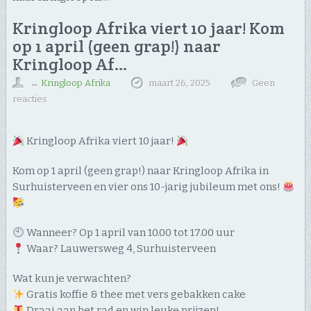
Kringloop Afrika viert 10 jaar! Kom
op 1 april (geen grap!) naar
Kringloop Af…
↔
Kringloop Afrika
maart 26, 2025
Geen
reacties
Kringloop Afrika viert 10 jaar!
Kom op 1 april (geen grap!) naar Kringloop Afrika in
Surhuisterveen en vier ons 10-jarig jubileum met ons!
Wanneer? Op 1 april van 10.00 tot 17.00 uur
Waar? Lauwersweg 4, Surhuisterveen
Wat kun je verwachten?
Gratis koffie & thee met vers gebakken cake
Draai aan het rad en win leuke prijzen!