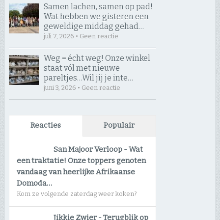
Samen lachen, samen op pad! ​
Wat hebben we gisteren een
geweldige middag gehad…
juli 7, 2026 • Geen reactie
Weg = écht weg! Onze winkel
staat vól met nieuwe
pareltjes… ​Wil jij je inte…
juni 3, 2026 • Geen reactie
Reacties
Populair
San Majoor Verloop
-
Wat
een traktatie! Onze toppers genoten
vandaag van heerlijke Afrikaanse
Domoda…
Kom ze volgende zaterdag weer koken?
Jikkie Zwier
-
Terugblik op