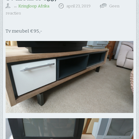
↔
Kringloop Afrika
april 23, 2019
Geen
reacties
Tv meubel €95,-