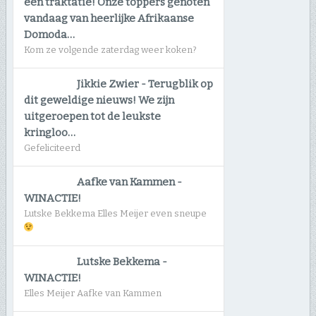
een traktatie! Onze toppers genoten
vandaag van heerlijke Afrikaanse
Domoda…
Kom ze volgende zaterdag weer koken?
Jikkie Zwier
-
Terugblik op
dit geweldige nieuws! We zijn
uitgeroepen tot de leukste
kringloo…
Gefeliciteerd
Aafke van Kammen
-
WINACTIE!
Lutske Bekkema Elles Meijer even sneupe
Lutske Bekkema
-
WINACTIE!
Elles Meijer Aafke van Kammen