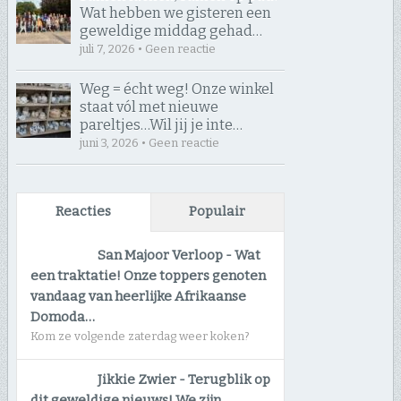
Wat hebben we gisteren een
geweldige middag gehad…
juli 7, 2026 • Geen reactie
Weg = écht weg! Onze winkel
staat vól met nieuwe
pareltjes… ​Wil jij je inte…
juni 3, 2026 • Geen reactie
Reacties
Populair
San Majoor Verloop
-
Wat
een traktatie! Onze toppers genoten
vandaag van heerlijke Afrikaanse
Domoda…
Kom ze volgende zaterdag weer koken?
Jikkie Zwier
-
Terugblik op
dit geweldige nieuws! We zijn