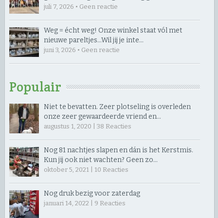
juli 7, 2026 • Geen reactie
Weg = écht weg! Onze winkel staat vól met
nieuwe pareltjes… ​Wil jij je inte…
juni 3, 2026 • Geen reactie
Populair
Niet te bevatten. Zeer plotseling is overleden
onze zeer gewaardeerde vriend en…
augustus 1, 2020 |
38
Reacties
Nog 81 nachtjes slapen en dán is het Kerstmis.
Kun jij ook niet wachten? Geen zo…
oktober 5, 2021 |
10
Reacties
Nog druk bezig voor zaterdag
januari 14, 2022 |
9
Reacties