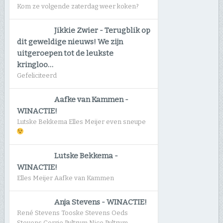
Kom ze volgende zaterdag weer koken?
Jikkie Zwier
-
Terugblik op
dit geweldige nieuws! We zijn
uitgeroepen tot de leukste
kringloo…
Gefeliciteerd
Aafke van Kammen
-
WINACTIE!
Lutske Bekkema Elles Meijer even sneupe
Lutske Bekkema
-
WINACTIE!
Elles Meijer Aafke van Kammen
Anja Stevens
-
WINACTIE!
René Stevens Tooske Stevens Oeds
Stevens Corrie Pultrum Nico Pultrum