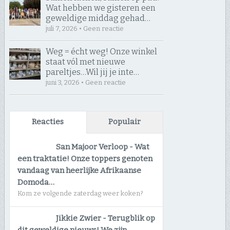
Wat hebben we gisteren een
geweldige middag gehad…
juli 7, 2026 • Geen reactie
Weg = écht weg! Onze winkel
staat vól met nieuwe
pareltjes… ​Wil jij je inte…
juni 3, 2026 • Geen reactie
Reacties
Populair
San Majoor Verloop
-
Wat
een traktatie! Onze toppers genoten
vandaag van heerlijke Afrikaanse
Domoda…
Kom ze volgende zaterdag weer koken?
Jikkie Zwier
-
Terugblik op
dit geweldige nieuws! We zijn