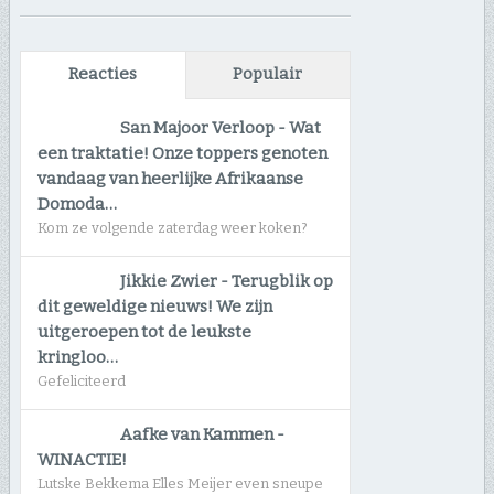
Reacties
Populair
San Majoor Verloop
-
Wat
een traktatie! Onze toppers genoten
vandaag van heerlijke Afrikaanse
Domoda…
Kom ze volgende zaterdag weer koken?
Jikkie Zwier
-
Terugblik op
dit geweldige nieuws! We zijn
uitgeroepen tot de leukste
kringloo…
Gefeliciteerd
Aafke van Kammen
-
WINACTIE!
Lutske Bekkema Elles Meijer even sneupe