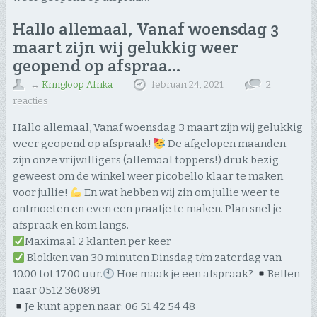
Hallo allemaal, Vanaf woensdag 3
maart zijn wij gelukkig weer
geopend op afspraa…
↔
Kringloop Afrika
februari 24, 2021
2
reacties
Hallo allemaal, Vanaf woensdag 3 maart zijn wij gelukkig
weer geopend op afspraak!
De afgelopen maanden
zijn onze vrijwilligers (allemaal toppers!) druk bezig
geweest om de winkel weer picobello klaar te maken
voor jullie!
En wat hebben wij zin om jullie weer te
ontmoeten en even een praatje te maken. Plan snel je
afspraak en kom langs.
Maximaal 2 klanten per keer
Blokken van 30 minuten Dinsdag t/m zaterdag van
10.00 tot 17.00 uur.
Hoe maak je een afspraak?
Bellen
naar 0512 360891
Je kunt appen naar: 06 51 42 54 48