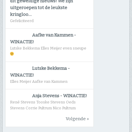
dit geweldige nieuws! We zijn
uitgeroepen tot de leukste
kringloo…
Gefeliciteerd
Aafke van Kammen
-
WINACTIE!
Lutske Bekkema Elles Meijer even sneupe
Lutske Bekkema
-
WINACTIE!
Elles Meijer Aafke van Kammen
Anja Stevens
-
WINACTIE!
René Stevens Tooske Stevens Oeds
Stevens Corrie Pultrum Nico Pultrum
Volgende »