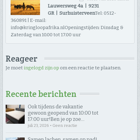
Lauwersweg 4a | 9231
GR | Surhuisterveen
Tel: 0512-
360891 | E-mail:
info@kringloopafrika.nlOpeningstijden: Dinsdag &
Zaterdag van 10.00 tot 17.00 uur
Reageer
Je moet
ingelogd zijn op
om een reactie te plaatsen.
Recente berichten
Ook tijdens de vakantie
gewoon geopend van 10:00 tot
17:00 uur! ​Ben je op zoe…
juli 23, 2026 • Geen reactie
Samen lachen, samen op pad! ​