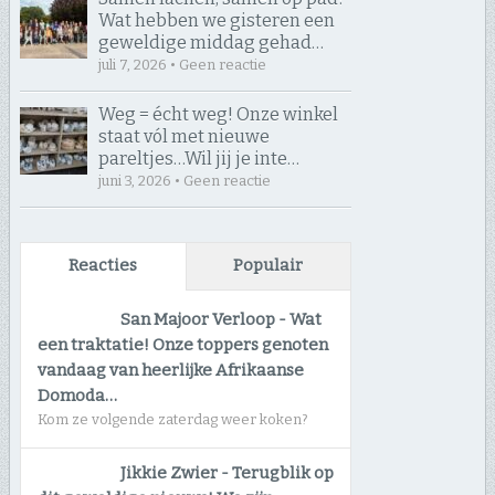
Wat hebben we gisteren een
geweldige middag gehad…
juli 7, 2026 • Geen reactie
Weg = écht weg! Onze winkel
staat vól met nieuwe
pareltjes… ​Wil jij je inte…
juni 3, 2026 • Geen reactie
Reacties
Populair
San Majoor Verloop
-
Wat
een traktatie! Onze toppers genoten
vandaag van heerlijke Afrikaanse
Domoda…
Kom ze volgende zaterdag weer koken?
Jikkie Zwier
-
Terugblik op