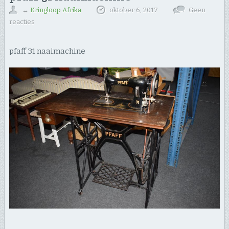
↔
Kringloop Afrika
oktober 6, 2017
Geen
reacties
pfaff 31 naaimachine