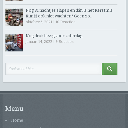
Nog 81 nachtjes slapen en dán is het Kerstmis.
Kun jij ook niet wachten? Geen zo…
oktober 5, 2021 |
10
Reacties
Nog druk bezig voor zaterdag
januari 14, 2022 |
9
Reacties
Menu
Home