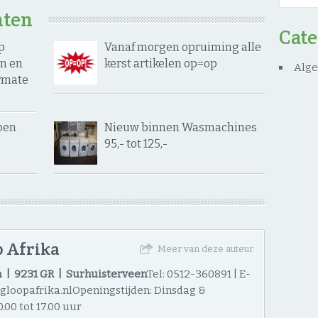
hten
Cat
p
Vanaf morgen opruiming alle
en en
kerst artikelen op=op
Alg
rmate
pen
Nieuw binnen Wasmachines
95,- tot 125,-
 Afrika
Meer van deze auteur
 | 9231 GR | Surhuisterveen
Tel: 0512-360891 | E-
ngloopafrika.nlOpeningstijden: Dinsdag &
.00 tot 17.00 uur