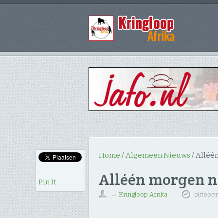
Home
/
Algemeen Nieuws
/
Alléén
Alléén morgen n
Pin It
↔
Kringloop Afrika
oktober