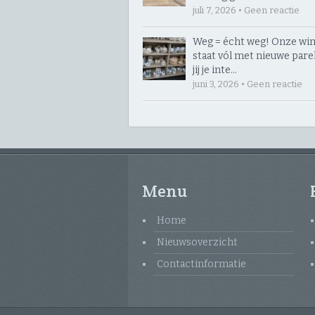
juli 7, 2026 • Geen reactie
Weg = écht weg! Onze win
staat vól met nieuwe parelt
jij je inte…
juni 3, 2026 • Geen reactie
Menu
Home
Nieuwsoverzicht
Contactinformatie