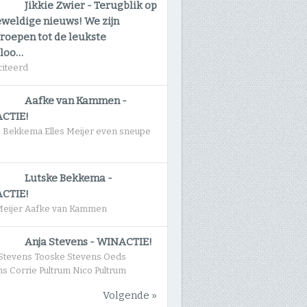
Jikkie Zwier
-
Terugblik op
eweldige nieuws! We zijn
roepen tot de leukste
gloo…
citeerd
Aafke van Kammen
-
CTIE!
e Bekkema Elles Meijer even sneupe
Lutske Bekkema
-
CTIE!
 Meijer Aafke van Kammen
Anja Stevens
-
WINACTIE!
Stevens Tooske Stevens Oeds
s Corrie Pultrum Nico Pultrum
Volgende »