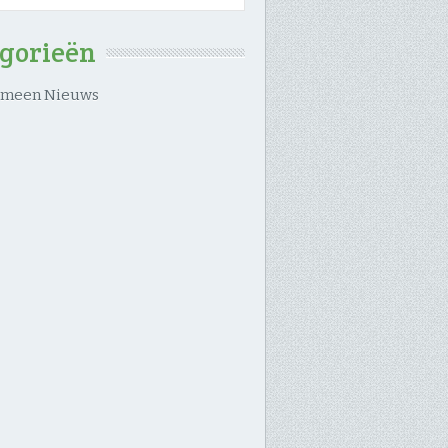
egorieën
emeen Nieuws