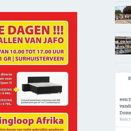
R
een t
vanda
Dom
Kom z