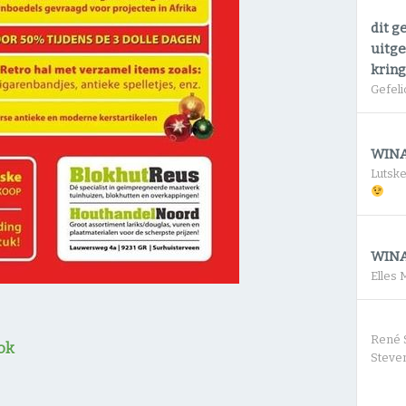
dit g
uitge
krin
Gefeli
WINA
Lutsk
WINA
Elles
René 
ok
Steven