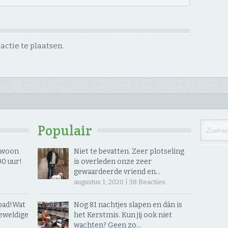
ctie te plaatsen.
Populair
gewoon
Niet te bevatten. Zeer plotseling
 uur! ​
is overleden onze zeer
gewaardeerde vriend en…
augustus 1, 2020 |
38
Reacties
ad! ​Wat
Nog 81 nachtjes slapen en dán is
eweldige
het Kerstmis. Kun jij ook niet
wachten? Geen zo…