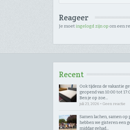
Reageer
Je moet
ingelogd zijn op
om een rea
Recent
Ook tijdens de vakantie 
geopend van 10:00 tot 17:00
Ben je op zoe…
juli 23, 2026 • Geen reactie
Samen lachen, samen op p
hebben we gisteren een g
middag gehad…