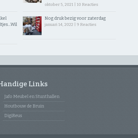
oktober 5, 2021 |
10
Reacties
kel
Nog druk bezig voor zaterdag
jes… ​Wil
januari 14, 2022 |
9
Reacties
Handige Links
Jafo Meubel en Stunthallen
Houtbouw de Bruin
DigiReus