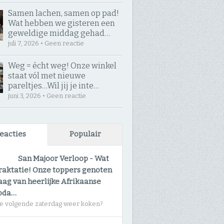
Samen lachen, samen op pad! ​
Wat hebben we gisteren een
geweldige middag gehad…
juli 7, 2026 • Geen reactie
Weg = écht weg! Onze winkel
staat vól met nieuwe
pareltjes… ​Wil jij je inte…
juni 3, 2026 • Geen reactie
eacties
Populair
San Majoor Verloop
-
Wat
raktatie! Onze toppers genoten
ag van heerlijke Afrikaanse
oda…
e volgende zaterdag weer koken?