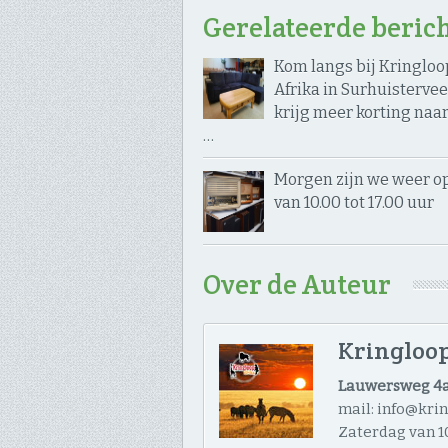
Gerelateerde beric
Kom langs bij Kringloo
Afrika in Surhuisterve
krijg meer korting naa
…
Morgen zijn we weer o
van 10.00 tot 17.00 uur
Over de Auteur
Kringloop
Lauwersweg 4a
mail: info@kri
Zaterdag van 10