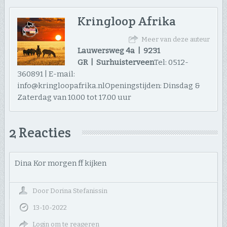
Kringloop Afrika
Meer van deze auteur
Lauwersweg 4a | 9231
GR | Surhuisterveen
Tel: 0512-
360891 | E-mail:
info@kringloopafrika.nlOpeningstijden: Dinsdag &
Zaterdag van 10.00 tot 17.00 uur
2 Reacties
Dina Kor morgen ff kijken
Door
Dorina Stefanissin
13-10-2022
Login om te reageren