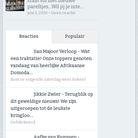
staat vól met nieuwe
pareltjes… ​Wil jij je inte…
juni 3, 2026 • Geen reactie
Reacties
Populair
San Majoor Verloop
-
Wat
een traktatie! Onze toppers genoten
vandaag van heerlijke Afrikaanse
Domoda…
Kom ze volgende zaterdag weer koken?
Jikkie Zwier
-
Terugblik op
dit geweldige nieuws! We zijn
uitgeroepen tot de leukste
kringloo…
Gefeliciteerd
Aafke van Kammen
-