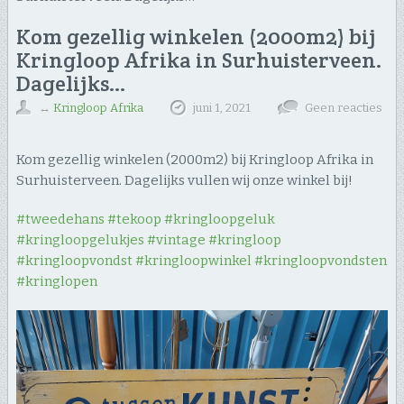
Kom gezellig winkelen (2000m2) bij
Kringloop Afrika in Surhuisterveen.
Dagelijks…
↔
Kringloop Afrika
juni 1, 2021
Geen reacties
Kom gezellig winkelen (2000m2) bij Kringloop Afrika in
Surhuisterveen. Dagelijks vullen wij onze winkel bij!
#tweedehans
#tekoop
#kringloopgeluk
#kringloopgelukjes
#vintage
#kringloop
#kringloopvondst
#kringloopwinkel
#kringloopvondsten
#kringlopen