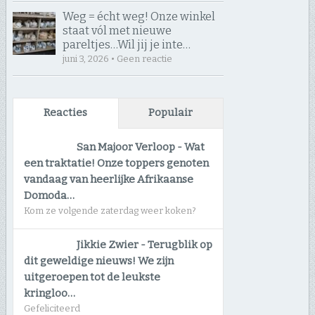
Weg = écht weg! Onze winkel
staat vól met nieuwe
pareltjes… ​Wil jij je inte…
juni 3, 2026 • Geen reactie
Reacties
Populair
San Majoor Verloop
-
Wat
een traktatie! Onze toppers genoten
vandaag van heerlijke Afrikaanse
Domoda…
Kom ze volgende zaterdag weer koken?
Jikkie Zwier
-
Terugblik op
dit geweldige nieuws! We zijn
uitgeroepen tot de leukste
kringloo…
Gefeliciteerd