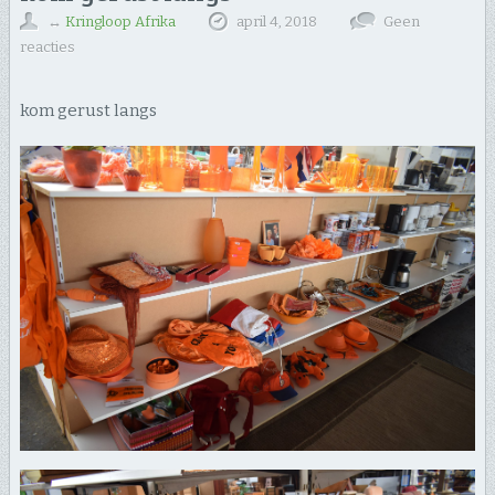
↔
Kringloop Afrika
april 4, 2018
Geen
reacties
kom gerust langs