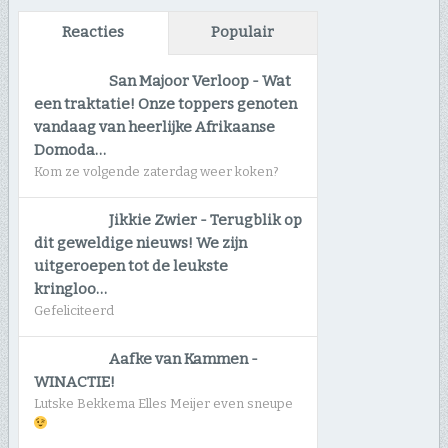
Reacties
Populair
San Majoor Verloop
-
Wat
een traktatie! Onze toppers genoten
vandaag van heerlijke Afrikaanse
Domoda…
Kom ze volgende zaterdag weer koken?
Jikkie Zwier
-
Terugblik op
dit geweldige nieuws! We zijn
uitgeroepen tot de leukste
kringloo…
Gefeliciteerd
Aafke van Kammen
-
WINACTIE!
Lutske Bekkema Elles Meijer even sneupe