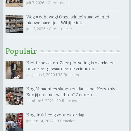
juli 7, 2026 • Geen reactie
Weg = écht weg! Onze winkel staat vól met
nieuwe pareltjes… ​Wil jij je inte…
juni 3, 2026 • Geen reactie
Populair
Niet te bevatten. Zeer plotseling is overleden
onze zeer gewaardeerde vriend en…
augustus 1, 2020 |
38
Reacties
Nog 81 nachtjes slapen en dán is het Kerstmis.
Kun jij ook niet wachten? Geen zo…
oktober 5, 2021 |
10
Reacties
Nog druk bezig voor zaterdag
januari 14, 2022 |
9
Reacties