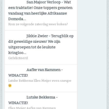
San Majoor Verloop
-
Wat
een traktatie! Onze toppers genoten
vandaag van heerlijke Afrikaanse
Domoda…
Kom ze volgende zaterdag weer koken?
Jikkie Zwier
-
Terugblik op
dit geweldige nieuws! We zijn
uitgeroepen tot de leukste
kringloo…
Gefeliciteerd
Aafke van Kammen
-
WINACTIE!
Lutske Bekkema Elles Meijer even sneupe
Lutske Bekkema
-
WINACTIE!
Elles Meijer Aafke van Kammen