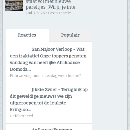
staat vól met nieuwe
pareltjes… ​Wil jij je inte…
juni 3, 2026 • Geen reactie
Reacties
Populair
San Majoor Verloop
-
Wat
een traktatie! Onze toppers genoten
vandaag van heerlijke Afrikaanse
Domoda…
Kom ze volgende zaterdag weer koken?
Jikkie Zwier
-
Terugblik op
dit geweldige nieuws! We zijn
uitgeroepen tot de leukste
kringloo…
Gefeliciteerd
Aafke van Kammen
-