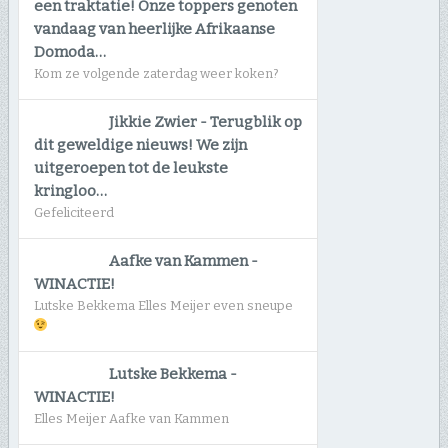
een traktatie! Onze toppers genoten
vandaag van heerlijke Afrikaanse
Domoda…
Kom ze volgende zaterdag weer koken?
Jikkie Zwier
-
Terugblik op
dit geweldige nieuws! We zijn
uitgeroepen tot de leukste
kringloo…
Gefeliciteerd
Aafke van Kammen
-
WINACTIE!
Lutske Bekkema Elles Meijer even sneupe
Lutske Bekkema
-
WINACTIE!
Elles Meijer Aafke van Kammen