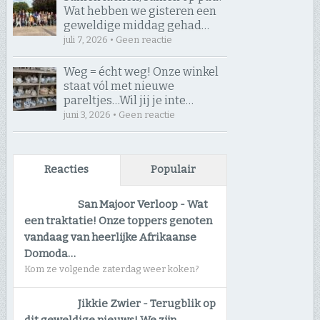
Wat hebben we gisteren een
geweldige middag gehad…
juli 7, 2026 • Geen reactie
Weg = écht weg! Onze winkel
staat vól met nieuwe
pareltjes… ​Wil jij je inte…
juni 3, 2026 • Geen reactie
Reacties
Populair
San Majoor Verloop
-
Wat
een traktatie! Onze toppers genoten
vandaag van heerlijke Afrikaanse
Domoda…
Kom ze volgende zaterdag weer koken?
Jikkie Zwier
-
Terugblik op
dit geweldige nieuws! We zijn