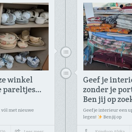
ze winkel
Geef je inter
 pareltjes… ​
zonder je por
Ben jij op zoe
t vól met nieuwe
Geef je interieur een 
legen!
Ben jij op
2026
Lees meer
↔
Kringloop Afrika