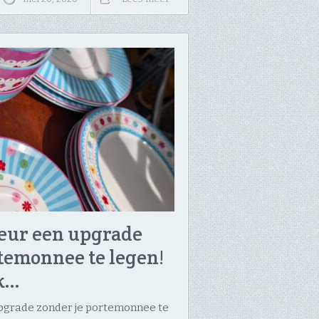
ieur een upgrade
temonnee te legen! ​
ek…
upgrade zonder je portemonnee te