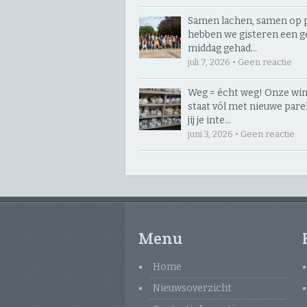
Samen lachen, samen op p
hebben we gisteren een g
middag gehad…
juli 7, 2026 • Geen reactie
Weg = écht weg! Onze win
staat vól met nieuwe parelt
jij je inte…
juni 3, 2026 • Geen reactie
Menu
Home
Nieuwsoverzicht