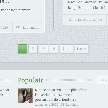
rus…
Nieuw binnen leuke ban
langs Bekijk dit bericht
 modellen prijzen
↔
Kringloop Afrika
, 2026
Lees meer
1
2
3
4
Next ›
Last »
Populair
gewoon
Niet te bevatten. Zeer plotseling
 uur! ​
is overleden onze zeer
gewaardeerde vriend en…
augustus 1, 2020 |
38
Reacties