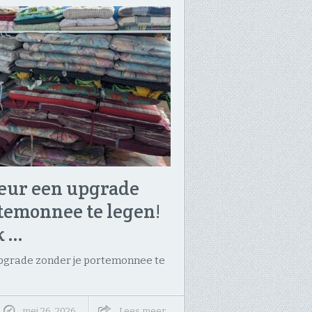
ieur een upgrade
temonnee te legen!
k …
upgrade zonder je portemonnee te
mei 26, 2026
Lees meer