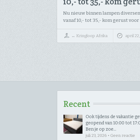
10,- tot 35,- kom ge
Nu nieuw binnen lampen diversen
vanaf 10,- tot 35,- kom gerust voor
↔
Kringloop Afrika
april 22
Recent
Ook tijdens de vakantie 
geopend van 10:00 tot 17:00
Ben je op zoe…
juli 23, 2026 • Geen reactie