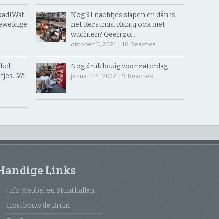
ad! ​Wat
Nog 81 nachtjes slapen en dán is
eweldige
het Kerstmis. Kun jij ook niet
wachten? Geen zo…
oktober 5, 2021 |
10
Reacties
kel
Nog druk bezig voor zaterdag
jes… ​Wil
januari 14, 2022 |
9
Reacties
Handige Links
Jafo Meubel en Stunthallen
Houtbouw de Bruin