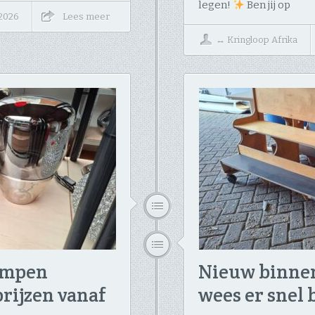
legen!
​Ben jij op
 2026
Lees meer
↔
Kringloop Afrika
ampen
Nieuw binnen
rijzen vanaf
wees er snel 