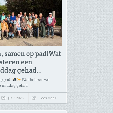
 samen op pad! ​Wat
steren een
iddag gehad…
op pad!
​Wat hebben we
e middag gehad
juli 7, 2026
Lees meer