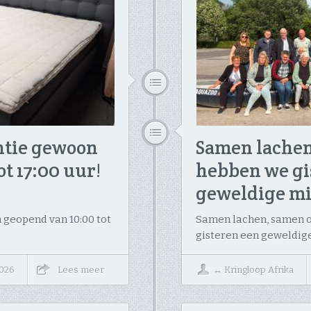
ntie gewoon
Samen lachen,
 17:00 uur! ​
hebben we gi
geweldige m
 geopend van 10:00 tot
Samen lachen, samen 
gisteren een geweldig
 2026
Lees meer
↔
Kringloop Afrika