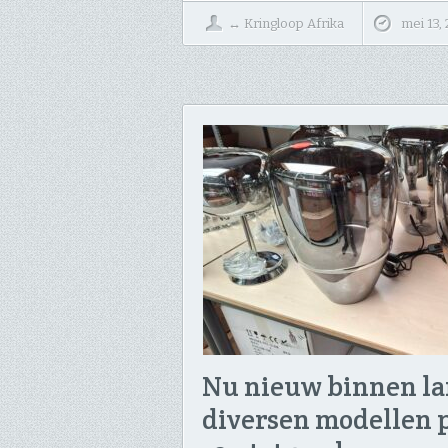
↔
Kringloop Afrika
mei 13,
Nu nieuw binnen l
diversen modellen p