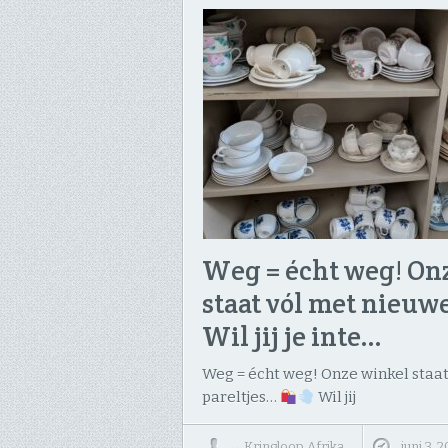
Weg = écht weg! On
staat vól met nieuwe
Wil jij je inte…
Weg = écht weg! Onze winkel staa
pareltjes…
​Wil jij
↔
Kringloop Afrika
juni 3, 