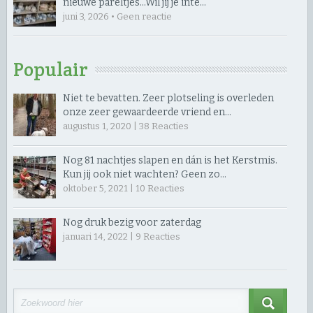
nieuwe pareltjes… ​Wil jij je inte…
juni 3, 2026 • Geen reactie
Populair
Niet te bevatten. Zeer plotseling is overleden
onze zeer gewaardeerde vriend en…
augustus 1, 2020 |
38
Reacties
Nog 81 nachtjes slapen en dán is het Kerstmis.
Kun jij ook niet wachten? Geen zo…
oktober 5, 2021 |
10
Reacties
Nog druk bezig voor zaterdag
januari 14, 2022 |
9
Reacties