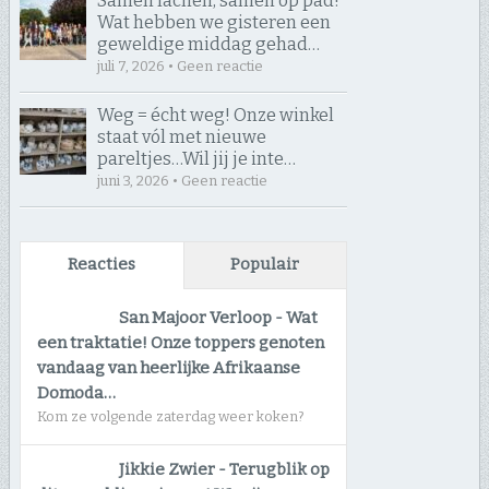
Samen lachen, samen op pad! ​
Wat hebben we gisteren een
geweldige middag gehad…
juli 7, 2026 • Geen reactie
Weg = écht weg! Onze winkel
staat vól met nieuwe
pareltjes… ​Wil jij je inte…
juni 3, 2026 • Geen reactie
Reacties
Populair
San Majoor Verloop
-
Wat
een traktatie! Onze toppers genoten
vandaag van heerlijke Afrikaanse
Domoda…
Kom ze volgende zaterdag weer koken?
Jikkie Zwier
-
Terugblik op