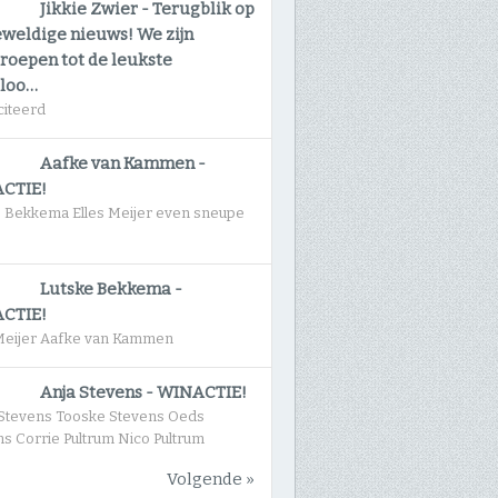
Jikkie Zwier
-
Terugblik op
eweldige nieuws! We zijn
roepen tot de leukste
gloo…
citeerd
Aafke van Kammen
-
CTIE!
e Bekkema Elles Meijer even sneupe
Lutske Bekkema
-
CTIE!
 Meijer Aafke van Kammen
Anja Stevens
-
WINACTIE!
Stevens Tooske Stevens Oeds
s Corrie Pultrum Nico Pultrum
Volgende »