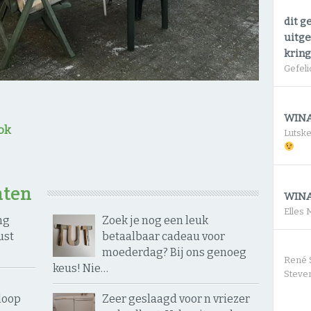
dit g
uitge
krin
Gefeli
WINA
ok
Lutsk
hten
WINA
Elles
ng
Zoek je nog een leuk
ust
betaalbaar cadeau voor
moederdag? Bij ons genoeg
René 
keus! Nie…
Steven
loop
Zeer geslaagd voor n vriezer