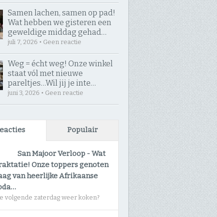
Samen lachen, samen op pad! ​
Wat hebben we gisteren een
geweldige middag gehad…
juli 7, 2026 • Geen reactie
Weg = écht weg! Onze winkel
staat vól met nieuwe
pareltjes… ​Wil jij je inte…
juni 3, 2026 • Geen reactie
eacties
Populair
San Majoor Verloop
-
Wat
raktatie! Onze toppers genoten
ag van heerlijke Afrikaanse
oda…
e volgende zaterdag weer koken?