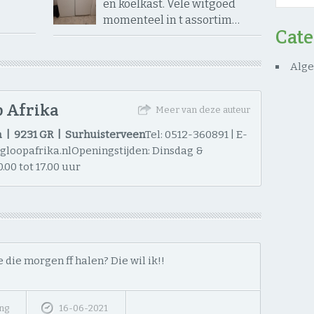
en koelkast. Vele witgoed
momenteel in t assortim…
Cat
Alg
 Afrika
Meer van deze auteur
 | 9231 GR | Surhuisterveen
Tel: 0512-360891 | E-
ngloopafrika.nlOpeningstijden: Dinsdag &
.00 tot 17.00 uur
 die morgen ff halen? Die wil ik!!
ng
16-06-2021