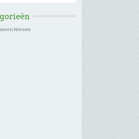
egorieën
emeen Nieuws