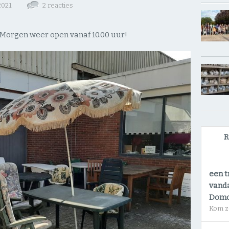
 2021
2 reacties
. Morgen weer open vanaf 10.00 uur!
R
een t
vanda
Dom
Kom z