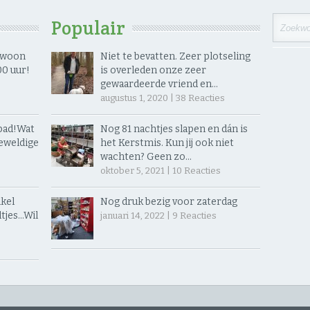
Populair
gewoon
Niet te bevatten. Zeer plotseling
 uur! ​
is overleden onze zeer
gewaardeerde vriend en…
augustus 1, 2020 |
38
Reacties
ad! ​Wat
Nog 81 nachtjes slapen en dán is
eweldige
het Kerstmis. Kun jij ook niet
wachten? Geen zo…
oktober 5, 2021 |
10
Reacties
kel
Nog druk bezig voor zaterdag
jes… ​Wil
januari 14, 2022 |
9
Reacties