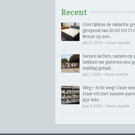
Recent
Ook tijdens de vakantie 
geopend van 10:00 tot 17:00
Ben je op zoe…
juli 23, 2026 • Geen reactie
Samen lachen, samen op p
hebben we gisteren een g
middag gehad…
juli 7, 2026 • Geen reactie
Weg = écht weg! Onze win
staat vól met nieuwe parelt
jij je inte…
juni 3, 2026 • Geen reactie