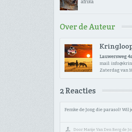
afrika
Over de Auteur
Kringloop
Lauwersweg 4a
mail: info@kri
Zaterdag van 10
2 Reacties
Femke de Jong die parasol! Wil je
Door
Marije Van Den Berg de Jo