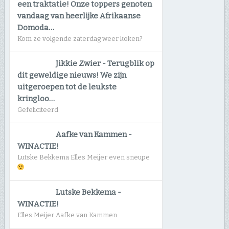
een traktatie! Onze toppers genoten
vandaag van heerlijke Afrikaanse
Domoda…
Kom ze volgende zaterdag weer koken?
Jikkie Zwier
-
Terugblik op
dit geweldige nieuws! We zijn
uitgeroepen tot de leukste
kringloo…
Gefeliciteerd
Aafke van Kammen
-
WINACTIE!
Lutske Bekkema Elles Meijer even sneupe
Lutske Bekkema
-
WINACTIE!
Elles Meijer Aafke van Kammen