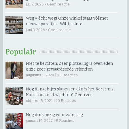
juli 7, 2026 • Geen reactie
Weg = écht weg! Onze winkel staat vól met
nieuwe pareltjes… ​Wil jij je inte…
juni 3, 2026 • Geen reactie
Populair
Niet te bevatten. Zeer plotseling is overleden
onze zeer gewaardeerde vriend en…
augustus 1, 2020 |
38
Reacties
Nog 81 nachtjes slapen en dán is het Kerstmis.
Kun jij ook niet wachten? Geen zo…
oktober 5, 2021 |
10
Reacties
Nog druk bezig voor zaterdag
januari 14, 2022 |
9
Reacties