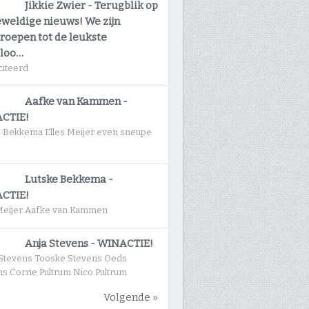
Jikkie Zwier
-
Terugblik op
eweldige nieuws! We zijn
roepen tot de leukste
gloo…
citeerd
Aafke van Kammen
-
CTIE!
e Bekkema Elles Meijer even sneupe
Lutske Bekkema
-
CTIE!
 Meijer Aafke van Kammen
Anja Stevens
-
WINACTIE!
Stevens Tooske Stevens Oeds
s Corrie Pultrum Nico Pultrum
Volgende »