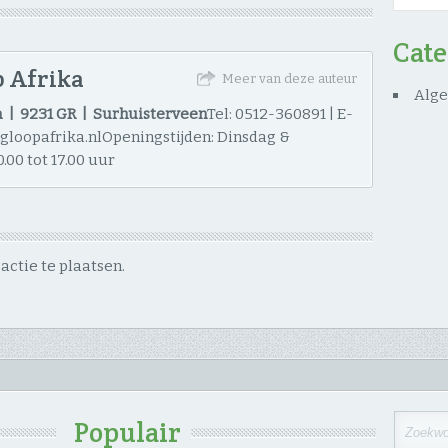
Cat
 Afrika
Meer van deze auteur
Alg
 | 9231 GR | Surhuisterveen
Tel: 0512-360891 | E-
ngloopafrika.nlOpeningstijden: Dinsdag &
.00 tot 17.00 uur
ctie te plaatsen.
Populair