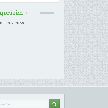
egorieën
emeen Nieuws