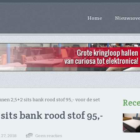
Home
Nieuwsove
nnen 2,5+2 sits bank rood stof 95,- voor de set
Rece
sits bank rood stof 95,-
 27, 2018
Geen reacties