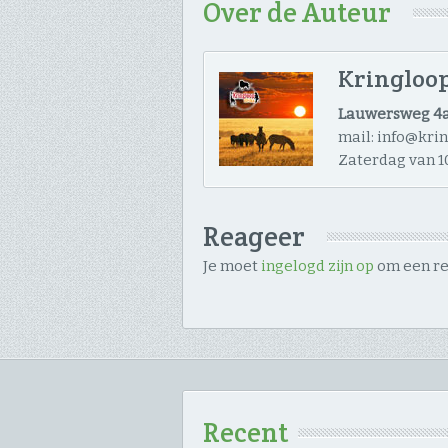
Over de Auteur
Kringloop
Lauwersweg 4a
mail: info@kri
Zaterdag van 10
Reageer
Je moet
ingelogd zijn op
om een rea
Recent