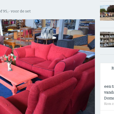
f 95,- voor de set
R
een t
vanda
Dom
Kom z