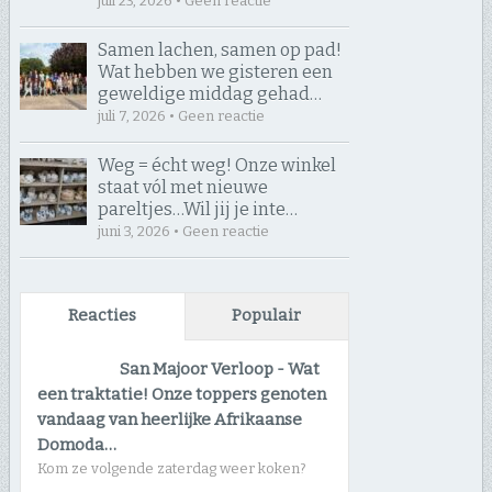
juli 23, 2026 • Geen reactie
Samen lachen, samen op pad! ​
Wat hebben we gisteren een
geweldige middag gehad…
juli 7, 2026 • Geen reactie
Weg = écht weg! Onze winkel
staat vól met nieuwe
pareltjes… ​Wil jij je inte…
juni 3, 2026 • Geen reactie
Reacties
Populair
San Majoor Verloop
-
Wat
een traktatie! Onze toppers genoten
vandaag van heerlijke Afrikaanse
Domoda…
Kom ze volgende zaterdag weer koken?