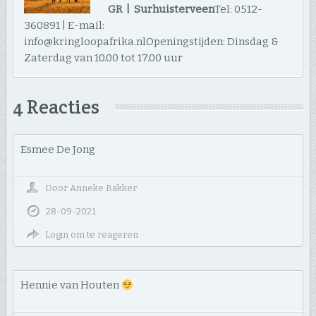
GR | Surhuisterveen
Tel: 0512-
360891 | E-mail:
info@kringloopafrika.nlOpeningstijden: Dinsdag &
Zaterdag van 10.00 tot 17.00 uur
4 Reacties
Esmee De Jong
Door
Anneke Bakker
28-09-2021
Login om te reageren
Hennie van Houten