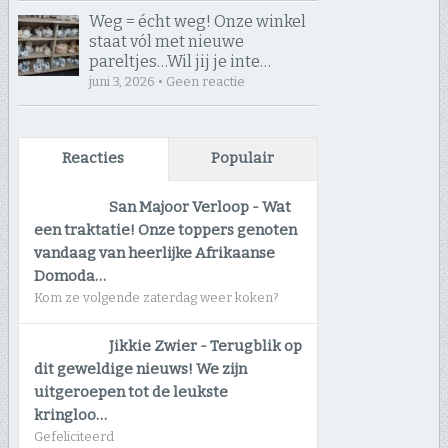
Weg = écht weg! Onze winkel
staat vól met nieuwe
pareltjes… ​Wil jij je inte…
juni 3, 2026 • Geen reactie
Reacties
Populair
San Majoor Verloop
-
Wat
een traktatie! Onze toppers genoten
vandaag van heerlijke Afrikaanse
Domoda…
Kom ze volgende zaterdag weer koken?
Jikkie Zwier
-
Terugblik op
dit geweldige nieuws! We zijn
uitgeroepen tot de leukste
kringloo…
Gefeliciteerd