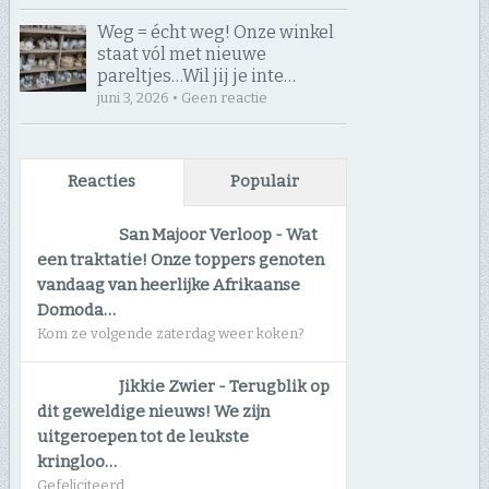
Weg = écht weg! Onze winkel
staat vól met nieuwe
pareltjes… ​Wil jij je inte…
juni 3, 2026 • Geen reactie
Reacties
Populair
San Majoor Verloop
-
Wat
een traktatie! Onze toppers genoten
vandaag van heerlijke Afrikaanse
Domoda…
Kom ze volgende zaterdag weer koken?
Jikkie Zwier
-
Terugblik op
dit geweldige nieuws! We zijn
uitgeroepen tot de leukste
kringloo…
Gefeliciteerd