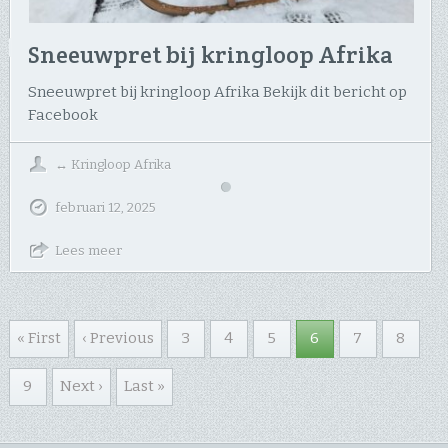
Sneeuwpret bij kringloop Afrika
Sneeuwpret bij kringloop Afrika Bekijk dit bericht op
Facebook
↔
Kringloop Afrika
februari 12, 2025
Lees meer
« First
‹ Previous
3
4
5
6
7
8
9
Next ›
Last »