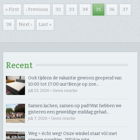
« First
‹ Previous
32
33
34
35
36
37
38
Next ›
Last »
Recent
Ook tijdens de vakantie gewoon geopend van
10:00 tot 17:00 uur! ​Ben je op zoe…
juli 23, 2026 • Geen reactie
Samen lachen, samen op pad! ​Wat hebben we
gisteren een geweldige middag gehad…
juli 7, 2026 • Geen reactie
Weg = écht weg! Onze winkel staat vól met
nieuwe pareltjes… ​Wil jij je inte…