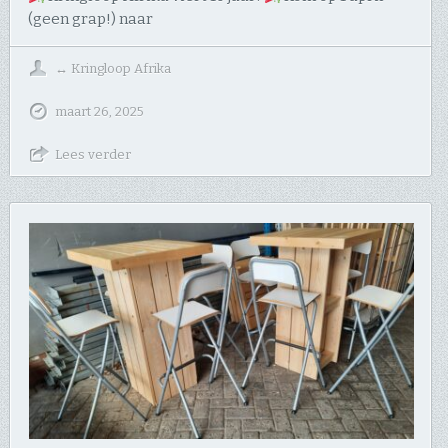
(geen grap!) naar
↔
Kringloop Afrika
maart 26, 2025
Lees verder