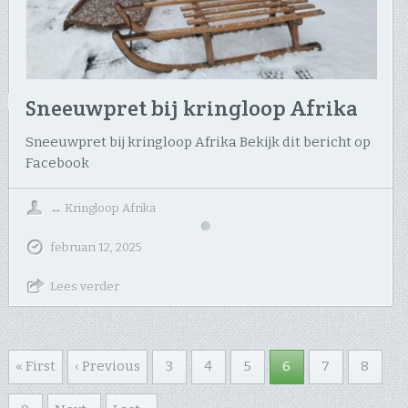
Sneeuwpret bij kringloop Afrika
Sneeuwpret bij kringloop Afrika Bekijk dit bericht op
Facebook
↔
Kringloop Afrika
februari 12, 2025
Lees verder
« First
‹ Previous
3
4
5
6
7
8