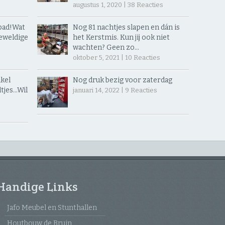
augustus 1, 2020 |
38
Reacties
ad! ​Wat
Nog 81 nachtjes slapen en dán is
eweldige
het Kerstmis. Kun jij ook niet
wachten? Geen zo…
oktober 5, 2021 |
10
Reacties
kel
Nog druk bezig voor zaterdag
jes… ​Wil
januari 14, 2022 |
9
Reacties
Handige Links
Jafo Meubel en Stunthallen
Houtbouw de Bruin