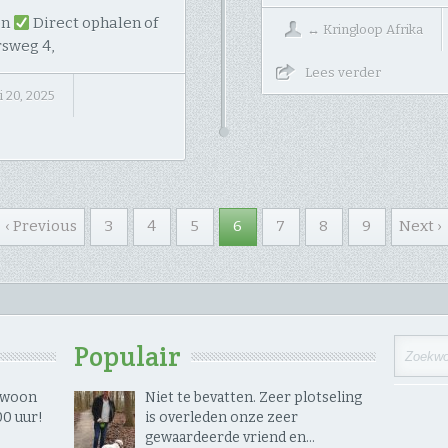
en
Direct ophalen of
↔
Kringloop Afrika
rsweg 4,
Lees verder
i 20, 2025
‹ Previous
3
4
5
6
7
8
9
Next ›
Populair
gewoon
Niet te bevatten. Zeer plotseling
 uur! ​
is overleden onze zeer
gewaardeerde vriend en…