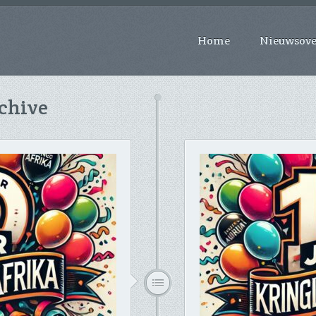
Home
Nieuwsove
chive