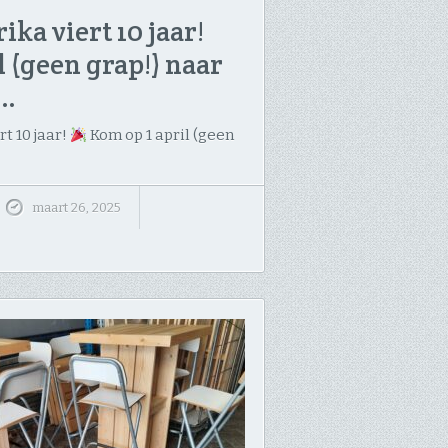
ika viert 10 jaar!
l (geen grap!) naar
f…
t 10 jaar!
Kom op 1 april (geen
maart 26, 2025