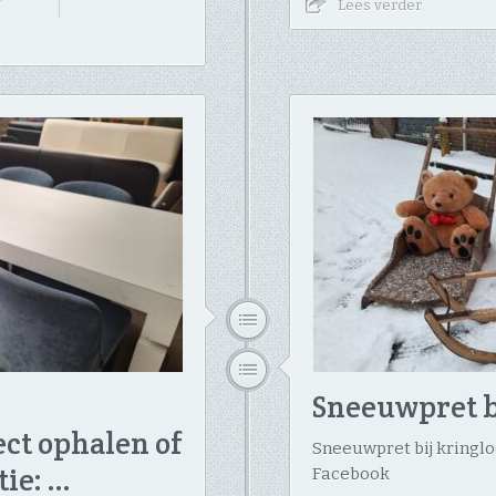
Lees verder
Sneeuwpret b
ct ophalen of
Sneeuwpret bij kringloo
tie: …
Facebook