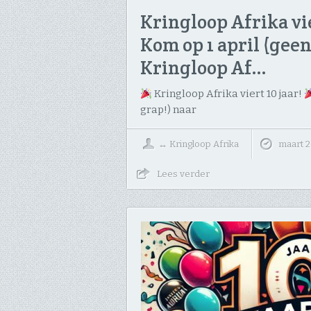
Kringloop Afrika vie
Kom op 1 april (geen
Kringloop Af…
Kringloop Afrika viert 10 jaar!
grap!) naar
↔
Kringloop Afrika
maart 2
Lees verder