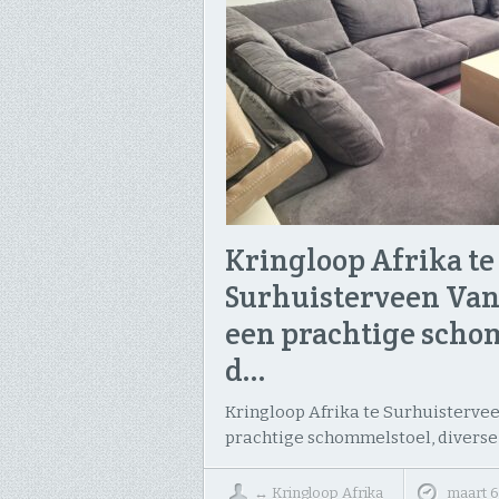
Kringloop Afrika te
Surhuisterveen Van
een prachtige scho
d…
Kringloop Afrika te Surhuistervee
prachtige schommelstoel, divers
↔
Kringloop Afrika
maart 6