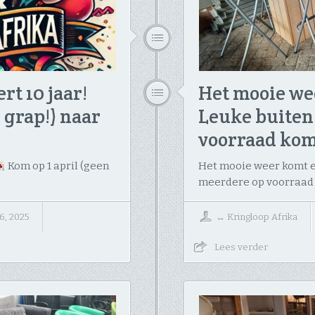
rt 10 jaar!
Het mooie we
 grap!) naar
Leuke buiten
voorraad kom
Kom op 1 april (geen
Het mooie weer komt er
meerdere op voorraad
6, 2025
↔
Kringloop Afrika
Lees verder