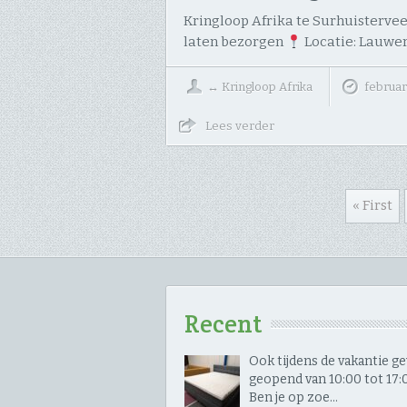
Kringloop Afrika te Surhuisterve
laten bezorgen
Locatie: Lauwe
↔
Kringloop Afrika
februar
Lees verder
« First
Recent
Ook tijdens de vakantie 
geopend van 10:00 tot 17:00
Ben je op zoe…