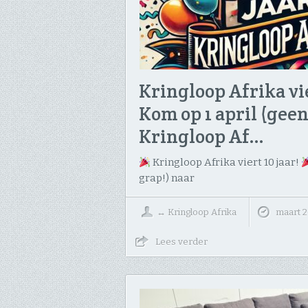
Kringloop Afrika vie
Kom op 1 april (geen
Kringloop Af…
Kringloop Afrika viert 10 jaar!
grap!) naar
↔
Kringloop Afrika
maart 2
Lees verder