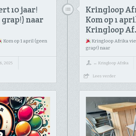
rt 10 jaar!
Kringloop Afr
 grap!) naar
Kom op 1 apri
Kringloop A
Kom op 1 april (geen
Kringloop Afrika vier
grap!) naar
6, 2025
↔
Kringloop Afrika
Lees verder