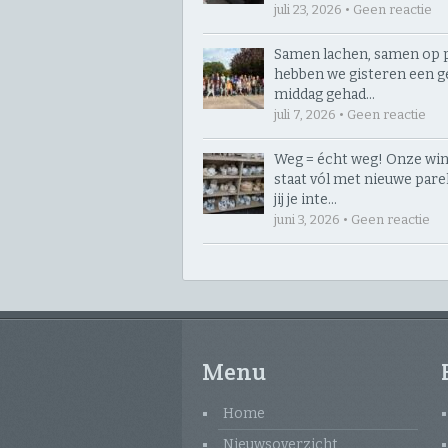
juli 23, 2026 • Geen reactie
Samen lachen, samen op p
hebben we gisteren een g
middag gehad…
juli 7, 2026 • Geen reactie
Weg = écht weg! Onze win
staat vól met nieuwe parelt
jij je inte…
juni 3, 2026 • Geen reactie
Menu
Home
Nieuwsoverzicht