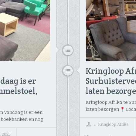
Kringloop Afr
daag is er
Surhuisterve
mmelstoel,
laten bezorge
Kringloop Afrika te S
laten bezorgen
Loca
n Vandaag is er een
e hoekbanken en nog
↔
Kringloop Afrika
, 2025